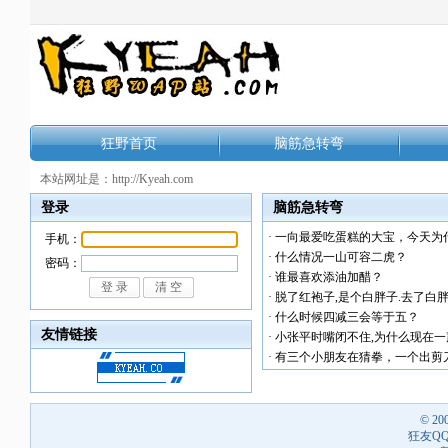
狂野首页
脑筋急转弯
本站网址是：http://Kyeah.com
登录
脑筋急转弯
·
一向最爱吃蛋糕的大宝，今天为什
手机：
·
什么情况一山可容二虎？
密码：
·
谁最喜欢添油加醋？
·
脱了红袍子,是个白胖子.去了白
·
什么时候四减三会等于五？
友情链接
·
小张平时嘴闭不住,为什么现在一
·
有三个小朋友在猜拳，一个出剪
© 20
狂友QQ