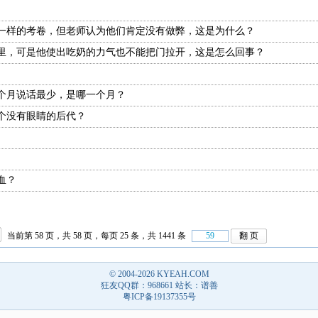
一样的考卷，但老师认为他们肯定没有做弊，这是为什么？
里，可是他使出吃奶的力气也不能把门拉开，这是怎么回事？
个月说话最少，是哪一个月？
个没有眼睛的后代？
血？
当前第 58 页，共 58 页，每页 25 条，共 1441 条
© 2004-2026
KYEAH.COM
狂友QQ群：968661 站长：谱善
粤ICP备19137355号