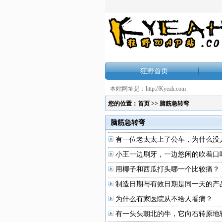
狂野首页
本站网址是：http://Kyeah.com
您的位置：
首页
>>
脑筋急转弯
脑筋急转弯
有一位老太太上了公车，为什么没
小王一边刷牙，一边悠闲的吹着口
用椰子和西瓜打头哪一个比较痛？
制造日期与有效日期是同一天的产
为什么有家医院从不给人看病？
有一头头朝北的牛，它向右转原地