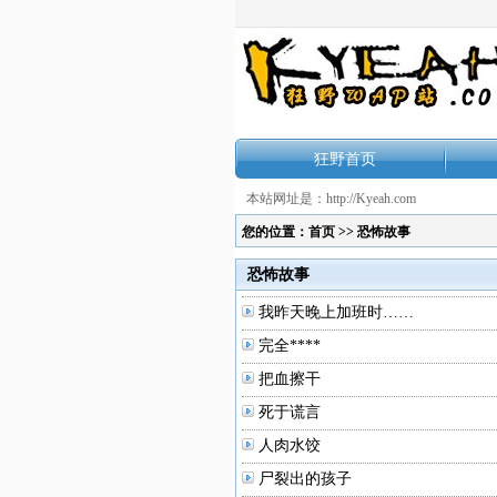
狂野首页
本站网址是：http://Kyeah.com
您的位置：
首页
>>
恐怖故事
恐怖故事
我昨天晚上加班时……
完全****
把血擦干
死于谎言
人肉水饺
尸裂出的孩子