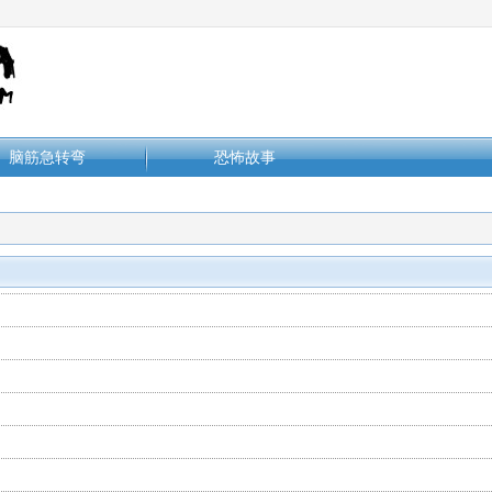
脑筋急转弯
恐怖故事