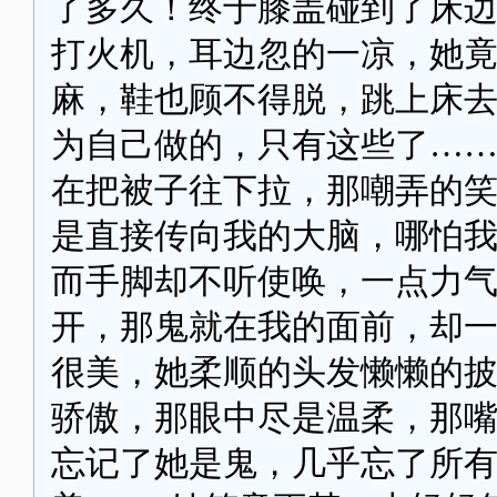
了多久！终于膝盖碰到了床
打火机，耳边忽的一凉，她
麻，鞋也顾不得脱，跳上床
为自己做的，只有这些了…
在把被子往下拉，那嘲弄的
是直接传向我的大脑，哪怕
而手脚却不听使唤，一点力
开，那鬼就在我的面前，却
很美，她柔顺的头发懒懒的
骄傲，那眼中尽是温柔，那
忘记了她是鬼，几乎忘了所有