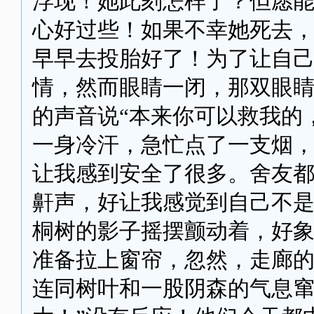
浮现！她此刻怎样了？但愿
心好过些！如果不幸她死去
早早去投胎好了！为了让自
情，然而眼睛一闭，那双眼
的声音说“本来你可以救我的
一身冷汗，急忙点了一支烟
让我感到安全了很多。舍友
鼾声，好让我感觉到自己不
桐树的影子摇摆颤动着，好
准备拉上窗帘，忽然，走廊
连同树叶和一股阴森的气息窜