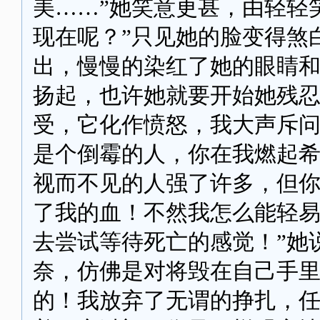
美……”她笑意更甚，由轻轻
现在呢？”只见她的脸变得煞
出，慢慢的染红了她的眼睛
扬起，也许她就要开始她残
受，它化作愤怒，我大声斥问
是个倒霉的人，你在我燃起
视而不见的人强了许多，但
了我的血！不然我怎么能轻
去尝试等待死亡的感觉！”她
奈，仿佛是对将毁在自己手
的！我放弃了无谓的挣扎，任