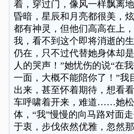
着，穿过门，像风一样飘离
昏暗，星辰和月亮都很美，
都有神灵，但他们高高在上
我，看不到这个即将消逝的
仍在，只不过代替她身体却是
人的哭声！”她忧伤的说“在
一面，大概不能陪你了！”我
出来，甚至怀着期待，想看
车呼啸着开来，难道……她
体，“我”慢慢的向马路对面
于衷，步伐依然优雅，忽然