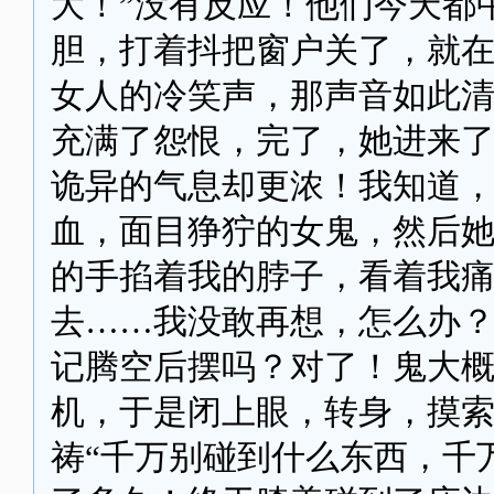
大！”没有反应！他们今天都
胆，打着抖把窗户关了，就
女人的冷笑声，那声音如此
充满了怨恨，完了，她进来
诡异的气息却更浓！我知道
血，面目狰狞的女鬼，然后
的手掐着我的脖子，看着我
去……我没敢再想，怎么办
记腾空后摆吗？对了！鬼大
机，于是闭上眼，转身，摸
祷“千万别碰到什么东西，千